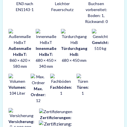
EN3 nach
Leichter
Buchsen
EN1143-1
Feuerschutz
vorbereitet:
Boden: 1,
Rückwand: 0
Gewicht:
Außenmaße
Innenmaße
Türdurchgang
510 kg
HxBxT:
HxBxT:
HxB:
860 × 620 ×
680 × 450 ×
680 × 450 mm
580 mm
340 mm
Volumen:
Fachböden:
Türen:
Max.
104 Liter
1
1
Ordner:
12
Zertifizierungen:
Versicherung: