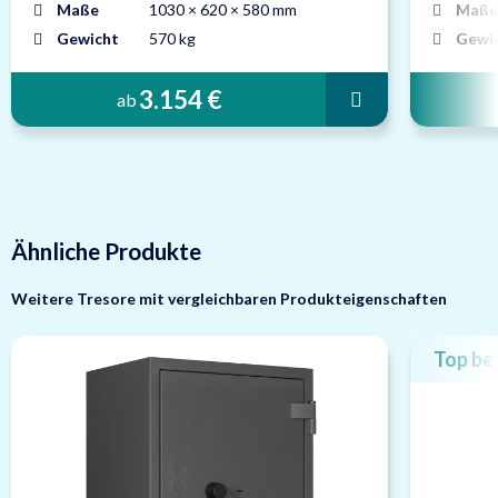
Maße
1030 × 620 × 580 mm
Maße
Gewicht
570 kg
Gewi
3.154 €
ab
Ähnliche Produkte
Weitere Tresore mit vergleichbaren Produkteigenschaften
Top be