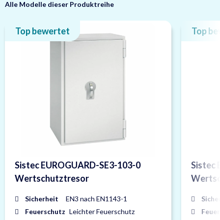
Alle Modelle dieser Produktreihe
Top bewertet
Top be
Sistec EUROGUARD-SE3-103-0
Siste
Wertschutztresor
Wertsc
Sicherheit
EN3 nach EN1143-1
Siche
Feuerschutz
Leichter Feuerschutz
Feuer