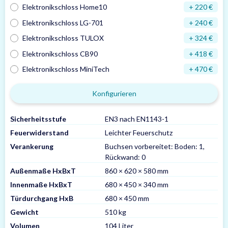
Elektronikschloss Home10
+ 220 €
Elektronikschloss LG-701
+ 240 €
Elektronikschloss TULOX
+ 324 €
Elektronikschloss CB90
+ 418 €
Elektronikschloss MiniTech
+ 470 €
Konfigurieren
Sicherheitsstufe
EN3 nach EN1143-1
Feuerwiderstand
Leichter Feuerschutz
Verankerung
Buchsen vorbereitet: Boden: 1,
Rückwand: 0
Außenmaße HxBxT
860 × 620 × 580 mm
Innenmaße HxBxT
680 × 450 × 340 mm
Türdurchgang HxB
680 × 450 mm
Gewicht
510 kg
Volumen
104 Liter