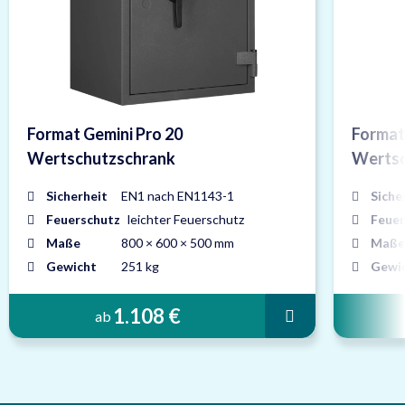
Format Gemini Pro 20
Format
Wertschutzschrank
Wertsc
Sicherheit
EN1 nach EN1143-1
Siche
Feuerschutz
leichter Feuerschutz
Feuer
Maße
800 × 600 × 500 mm
Maße
Gewicht
251 kg
Gewi
1.108 €
ab