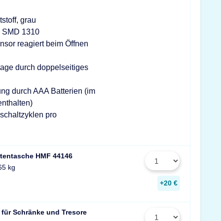
stoff, grau
k SMD 1310
or reagiert beim Öffnen
age durch doppelseitiges
ng durch AAA Batterien (im
enthalten)
schaltzyklen pro
tentasche HMF 44146
65 kg
+20 €
 für Schränke und Tresore