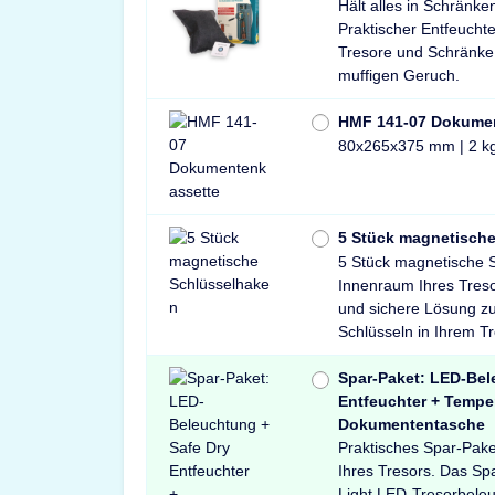
Hält alles in Schränke
Praktischer Entfeuchte
Tresore und Schränke
muffigen Geruch.
HMF 141-07 Dokume
80x265x375 mm | 2 k
5 Stück magnetisch
5 Stück magnetische 
Innenraum Ihres Treso
und sichere Lösung z
Schlüsseln in Ihrem T
Spar-Paket: LED-Bel
Entfeuchter + Tempe
Dokumententasche
Praktisches Spar-Paket
Ihres Tresors. Das Sp
Light LED-Tresorbele