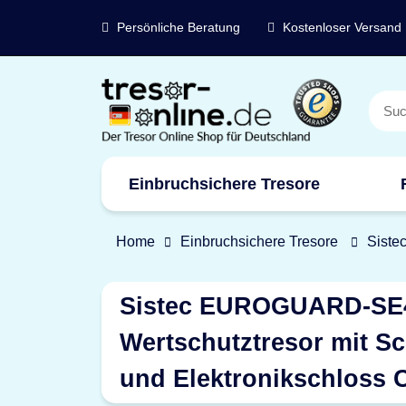
Persönliche Beratung
Kostenloser Versand
Einbruchsichere Tresore
Marken
Home
Einbruchsichere Tresore
Siste
Sistec EUROGUARD-SE4
Wertschutztresor mit S
und Elektronikschloss 