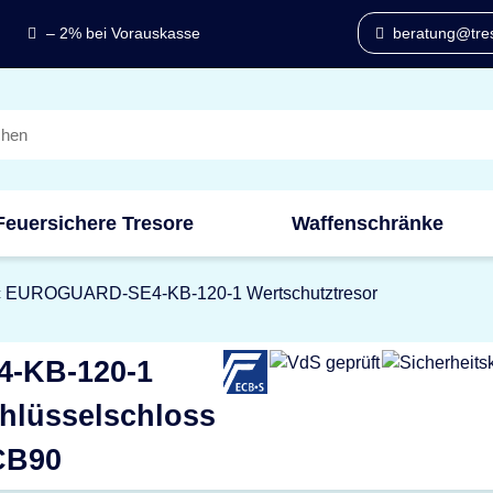
– 2% bei Vorauskasse
beratung@tres
Feuersichere Tresore
Waffenschränke
c EUROGUARD-SE4-KB-120-1 Wertschutztresor
-KB-120-1
chlüsselschloss
CB90