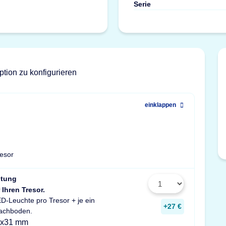
Serie
ption zu konfigurieren
einklappen
resor
htung
 Ihren Tresor.
D-Leuchte pro Tresor + je ein
+27 €
Fachboden.
0x31 mm