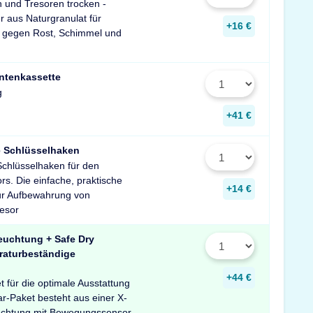
n und Tresoren trocken -
r aus Naturgranulat für
+16 €
 gegen Rost, Schimmel und
ntenkassette
g
+41 €
e Schlüsselhaken
Schlüsselhaken für den
rs. Die einfache, praktische
+14 €
ur Aufbewahrung von
resor
euchtung + Safe Dry
raturbeständige
+44 €
 für die optimale Ausstattung
ar-Paket besteht aus einer X-
uchtung mit Bewegungssensor,