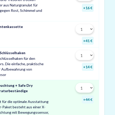
r aus Naturgranulat für
+16 €
 gegen Rost, Schimmel und
ntenkassette
+41 €
 Schlüsselhaken
chlüsselhaken für den
s. Die einfache, praktische
+14 €
ur Aufbewahrung von
esor
uchtung + Safe Dry
raturbeständige
+44 €
t für die optimale Ausstattung
r-Paket besteht aus einer X-
uchtung mit Bewegungssensor,