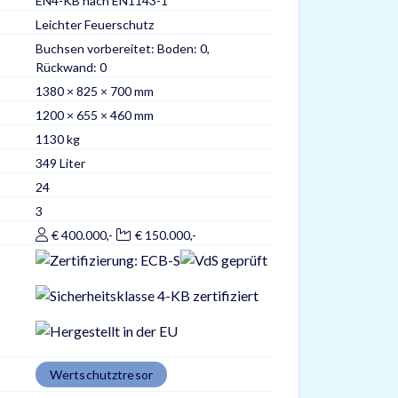
EN4-KB nach EN1143-1
Leichter Feuerschutz
Buchsen vorbereitet: Boden: 0,
Rückwand: 0
1380 × 825 × 700 mm
1200 × 655 × 460 mm
1130 kg
349 Liter
24
3
€ 400.000,-
€ 150.000,-
Wertschutztresor