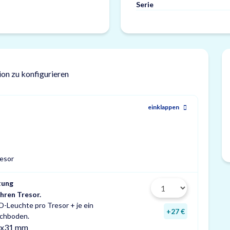
Serie
ion zu konfigurieren
einklappen
resor
tung
Ihren Tresor.
D-Leuchte pro Tresor + je ein
+27 €
achboden.
0x31 mm