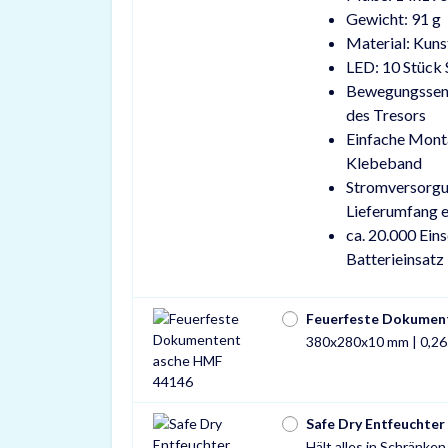
Gewicht: 91 g
Material: Kuns
LED: 10 Stüc
Bewegungssens
des Tresors
Einfache Mont
Klebeband
Stromversorgu
Lieferumfang e
ca. 20.000 Ein
Batterieinsatz
Feuerfeste Dokumen
380x280x10 mm | 0,26
Safe Dry Entfeuchter
Hält alles in Schränke