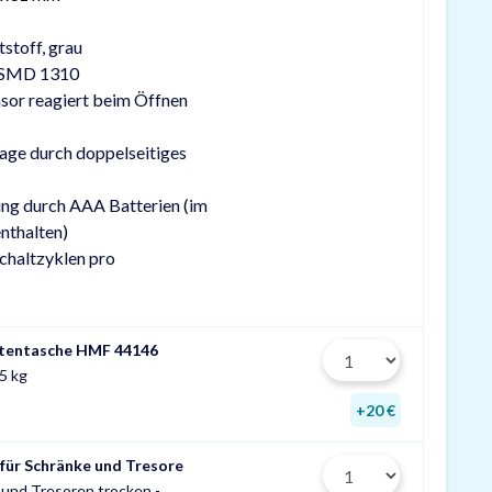
tstoff, grau
k SMD 1310
or reagiert beim Öffnen
age durch doppelseitiges
ng durch AAA Batterien (im
nthalten)
schaltzyklen pro
tentasche HMF 44146
5 kg
+20 €
 für Schränke und Tresore
n und Tresoren trocken -