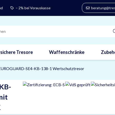
nd
– 2% bei Vorauskasse
beratung@tres
sichere Tresore
Waffenschränke
Zubeh
 EUROGUARD-SE4-KB-138-1 Wertschutztresor
KB-
mit
K