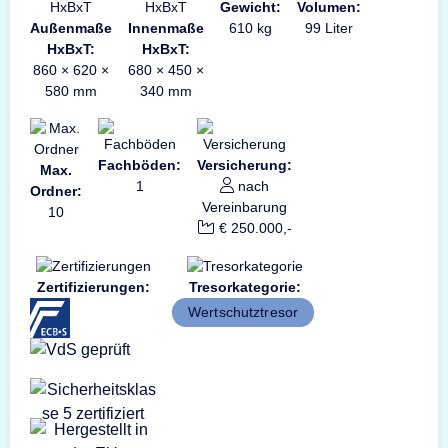
Gewicht:
Volumen:
Außenmaße
Innenmaße
610 kg
99 Liter
HxBxT:
HxBxT:
860 × 620 ×
680 × 450 ×
580 mm
340 mm
Fachböden:
Versicherung:
Max.
1
nach
Ordner:
Vereinbarung
10
€ 250.000,-
Zertifizierungen:
Tresorkategorie:
Wertschutztresor