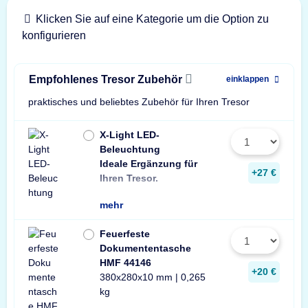
Klicken Sie auf eine Kategorie um die Option zu
konfigurieren
Empfohlenes Tresor Zubehör
einklappen
praktisches und beliebtes Zubehör für Ihren Tresor
X-Light LED-
Beleuchtung
Ideale Ergänzung für
Wir empfehlen ein
ein Stück zusätzli
+27 €
Ihren Tresor.
Leuchte pro Tresor 
mehr
Feuerfeste
Dokumententasche
HMF 44146
+20 €
380x280x10 mm | 0,265
kg