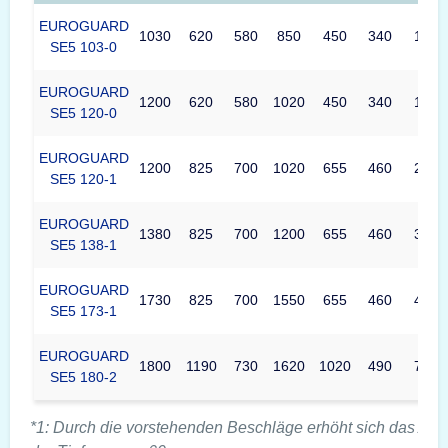
EUROGUARD
1030
620
580
850
450
340
124
SE5 103-0
EUROGUARD
1200
620
580
1020
450
340
149
SE5 120-0
EUROGUARD
1200
825
700
1020
655
460
297
SE5 120-1
EUROGUARD
1380
825
700
1200
655
460
349
SE5 138-1
EUROGUARD
1730
825
700
1550
655
460
451
SE5 173-1
EUROGUARD
1800
1190
730
1620
1020
490
735
SE5 180-2
*1: Durch die vorstehenden Beschläge erhöht sich das Au