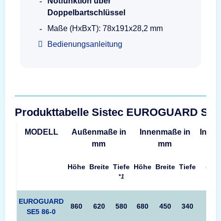
Notfunktion über
Doppelbartschlüssel
Maße (HxBxT): 78x191x28,2 mm
Bedienungsanleitung
Produkttabelle Sistec EUROGUARD SE
MODELL
Außenmaße in
Innenmaße in
Inhalt
mm
mm
Höhe
Breite
Tiefe
Höhe
Breite
Tiefe
(L)
*1
EUROGUARD
860
620
580
680
450
340
99
SE5 86-0