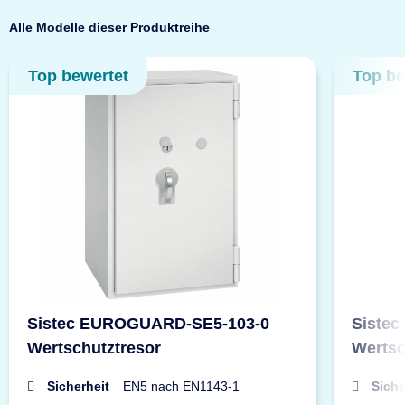
Alle Modelle dieser Produktreihe
Top bewertet
Top be
Sistec EUROGUARD-SE5-103-0
Siste
Wertschutztresor
Wertsc
Sicherheit
EN5 nach EN1143-1
Siche