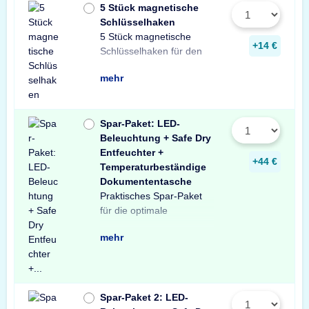
5 Stück magnetische
Schlüsselhaken
5 Stück magnetische
Innenraum Ihres Tresors.
und sichere Lösung zur
Schlüsseln in Ihrem
+14 €
Schlüsselhaken für den
Die einfache, praktische
Aufbewahrung von
mehr
Spar-Paket: LED-
Beleuchtung + Safe Dry
Entfeuchter +
+44 €
Temperaturbeständige
Dokumententasche
Praktisches Spar-Paket
Ausstattung Ihres
besteht aus einer X-Light
mit Bewegungssensor,
Entfeuchter für Schränke
temperaturbeständigen
Profitieren Sie von dem
für die optimale
Tresors. Das Spar-Paket
LED-Tresorbeleuchtung
einem Safe Dry
und Tresore sowie einer
Dokumententasche.
unschlagbaren
mehr
Spar-Paket 2: LED-