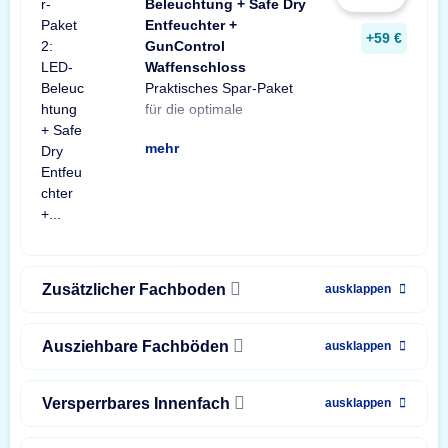
Beleuchtung + Safe Dry
Entfeuchter +
+59 €
GunControl
Waffenschloss
Praktisches Spar-Paket
Ausstattung Ihres
Spar-Paket besteht aus
Tresorbeleuchtung mit
Safe Dry Entfeuchter für
sowie einem GunControl
Sie von dem
für die optimale
Waffenschranks. Das
einer X-Light LED-
Bewegungssensor, einem
Schränke und Tresore
Waffenschloss. Profitieren
unschlagbaren
mehr
Zusätzlicher Fachboden
ausklappen
Ausziehbare Fachböden
ausklappen
Versperrbares Innenfach
ausklappen