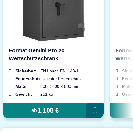
Format Gemini Pro 20
Format
Wertschutzschrank
Wertsc
Sicherheit
EN1 nach EN1143-1
Siche
Feuerschutz
leichter Feuerschutz
Feue
Maße
800 × 600 × 500 mm
Maße
Gewicht
251 kg
Gewi
1.108 €
ab