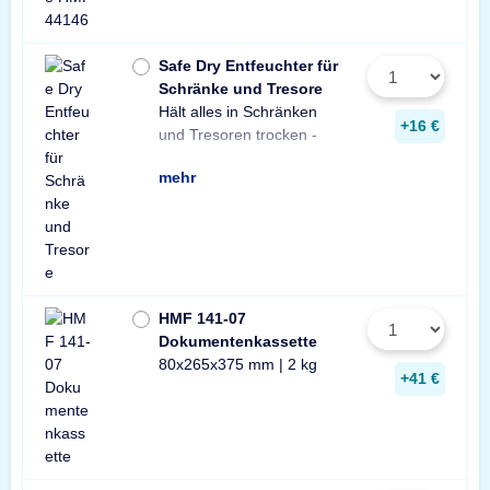
Safe Dry Entfeuchter für
Schränke und Tresore
Hält alles in Schränken
Praktischer Entfeuchter
Tresore und Schränke
+16 €
und Tresoren trocken -
aus Naturgranulat für
gegen Rost, Schimmel
mehr
HMF 141-07
Dokumentenkassette
80x265x375 mm | 2 kg
+41 €