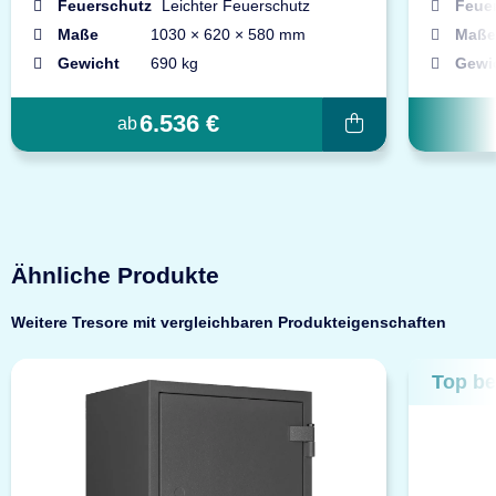
Feuerschutz
Leichter Feuerschutz
Feue
Maße
1030 × 620 × 580 mm
Maße
Gewicht
690 kg
Gewi
6.536 €
ab
Ähnliche Produkte
Weitere Tresore mit vergleichbaren Produkteigenschaften
Top be