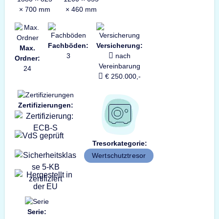
× 700 mm
× 460 mm
Fachböden:
Versicherung:
Max.
3
nach
Ordner:
Vereinbarung
24
€ 250.000,-
Zertifizierungen:
Tresorkategorie:
Wertschutztresor
Serie: