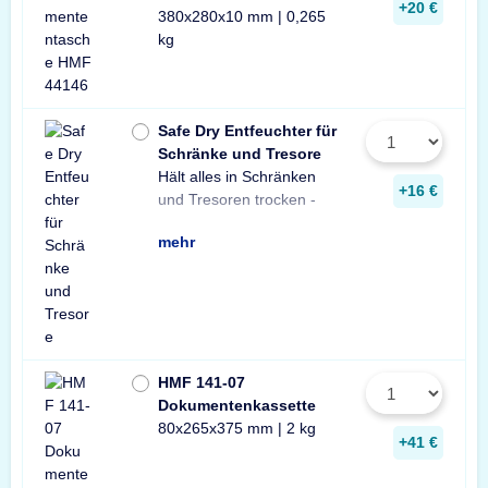
+20 €
380x280x10 mm | 0,265
kg
Safe Dry Entfeuchter für
Schränke und Tresore
Hält alles in Schränken
Praktischer Entfeuchter
Tresore und Schränke
+16 €
und Tresoren trocken -
aus Naturgranulat für
gegen Rost, Schimmel
mehr
HMF 141-07
Dokumentenkassette
80x265x375 mm | 2 kg
+41 €