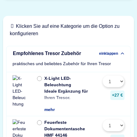
Klicken Sie auf eine Kategorie um die Option zu
konfigurieren
Empfohlenes Tresor Zubehör
einklappen
praktisches und beliebtes Zubehör für Ihren Tresor
X-Light LED-
Beleuchtung
Ideale Ergänzung für
Wir empfehlen ein
ein Stück zusätzli
+27 €
Ihren Tresor.
Leuchte pro Tresor 
mehr
Feuerfeste
Dokumententasche
HMF 44146