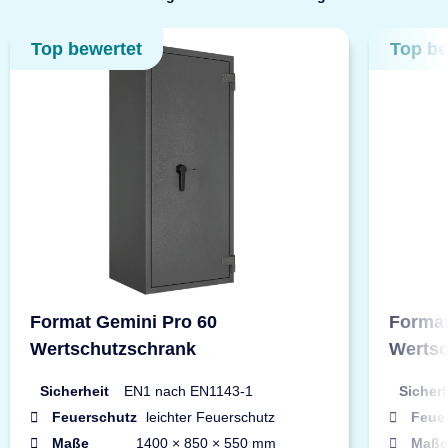
Top bewertet
Top be
Format Gemini Pro 60
Format
Wertschutzschrank
Wertsc
Sicherheit
EN1 nach EN1143-1
Sicherh
Feuerschutz
leichter Feuerschutz
Feue
Maße
1400 × 850 × 550 mm
Maße