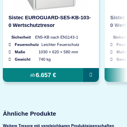
Sistec EUROGUARD-SE5-KB-103-
Siste
0 Wertschutztresor
0 Wert
Sicherheit
EN5-KB nach EN1143-1
Sicherh
Feuerschutz
Leichter Feuerschutz
Feue
Maße
1030 × 620 × 580 mm
Maße
Gewicht
740 kg
Gewi
6.657 €
ab
Ähnliche Produkte
Weitere Tresore mit vergleichbaren Produkteigenschaften