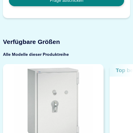
Frage abschicken
Verfügbare Größen
Alle Modelle dieser Produktreihe
Top be