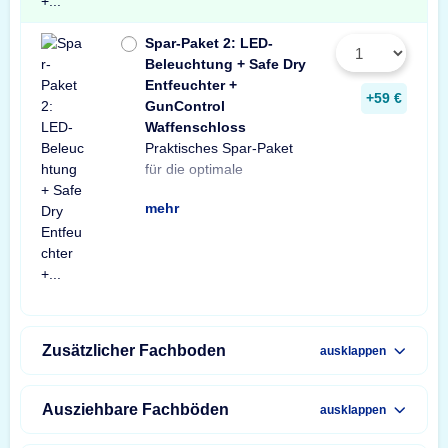
Spar-Paket 2: LED-
Beleuchtung + Safe Dry
Entfeuchter +
+59 €
GunControl
Waffenschloss
Praktisches Spar-Paket
Ausstattung Ihres
Spar-Paket besteht aus
Tresorbeleuchtung mit
Safe Dry Entfeuchter für
sowie einem GunControl
Sie von dem
für die optimale
Waffenschranks. Das
einer X-Light LED-
Bewegungssensor, einem
Schränke und Tresore
Waffenschloss. Profitieren
unschlagbaren
mehr
Zusätzlicher Fachboden
ausklappen
Ausziehbare Fachböden
ausklappen