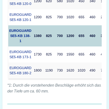
1200
620
580
1020
450
340
149
SE5-KB 120-0
EUROGUARD
1200
825
700
1020
655
460
297
SE5-KB 120-1
EUROGUARD
SE5-KB 138-
1380
825
700
1200
655
460
349
1
EUROGUARD
1730
825
700
1550
655
460
451
SE5-KB 173-1
EUROGUARD
1800
1190
730
1620
1020
490
735
SE5-KB 180-2
*1: Durch die vorstehenden Beschläge erhöht sich das Au
der Tiefe um ca. 60 mm.