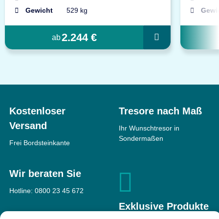
Gewicht
529 kg
Gewi
2.244 €
ab
Kostenloser
Tresore nach Maß
Versand
Ihr Wunschtresor in
Sondermaßen
Frei Bordsteinkante
Wir beraten Sie
Hotline:
0800 23 45 672
Exklusive Produkte