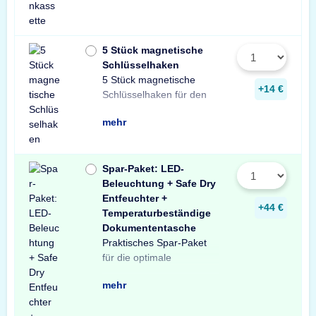
5 Stück magnetische
Schlüsselhaken
5 Stück magnetische
Innenraum Ihres Tresors.
und sichere Lösung zur
Schlüsseln in Ihrem
+14 €
Schlüsselhaken für den
Die einfache, praktische
Aufbewahrung von
mehr
Spar-Paket: LED-
Beleuchtung + Safe Dry
Entfeuchter +
+44 €
Temperaturbeständige
Dokumententasche
Praktisches Spar-Paket
Ausstattung Ihres
besteht aus einer X-Light
mit Bewegungssensor,
Entfeuchter für Schränke
temperaturbeständigen
Profitieren Sie von dem
für die optimale
Tresors. Das Spar-Paket
LED-Tresorbeleuchtung
einem Safe Dry
und Tresore sowie einer
Dokumententasche.
unschlagbaren
mehr