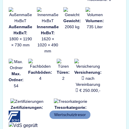
Gewicht:
Volumen:
Außenmaße
Innenmaße
2060 kg
735 Liter
HxBxT:
HxBxT:
1800 × 1190
1620 ×
× 730 mm
1020 × 490
mm
Fachböden:
Türen:
Versicherung:
Max.
4
2
nach
Ordner:
Vereinbarung
54
€ 250.000,-
Zertifizierungen:
Tresorkategorie:
Wertschutztresor