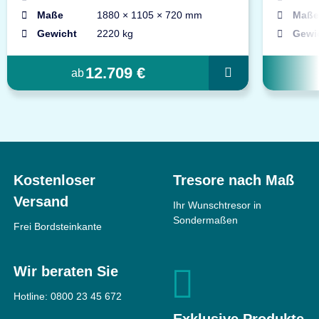
Maße
1880 × 1105 × 720 mm
Maße
Gewicht
2220 kg
Gewi
12.709 €
ab
Kostenloser
Tresore nach Maß
Versand
Ihr Wunschtresor in
Sondermaßen
Frei Bordsteinkante
Wir beraten Sie
Hotline:
0800 23 45 672