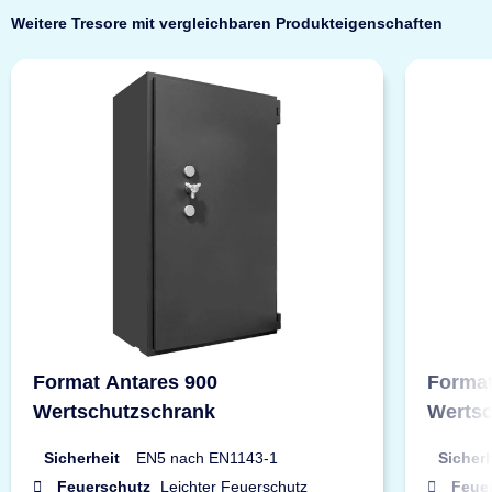
Weitere Tresore mit vergleichbaren Produkteigenschaften
Format Antares 900
Format
Wertschutzschrank
Wertsc
Sicherheit
EN5 nach EN1143-1
Sicherh
Feuerschutz
Leichter Feuerschutz
Feue