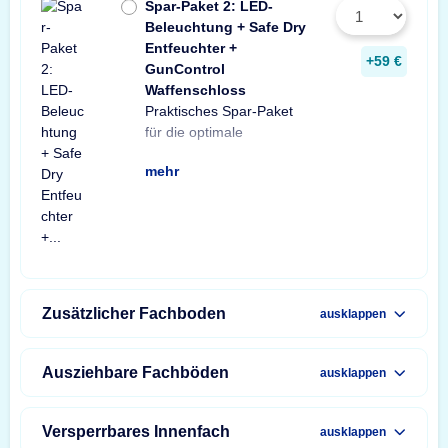
Spar-Paket 2: LED-
Beleuchtung + Safe Dry
Entfeuchter +
+59 €
GunControl
Waffenschloss
Praktisches Spar-Paket
Ausstattung Ihres
Spar-Paket besteht aus
Tresorbeleuchtung mit
Safe Dry Entfeuchter für
sowie einem GunControl
Sie von dem
für die optimale
Waffenschranks. Das
einer X-Light LED-
Bewegungssensor, einem
Schränke und Tresore
Waffenschloss. Profitieren
unschlagbaren
mehr
Zusätzlicher Fachboden
ausklappen
Ausziehbare Fachböden
ausklappen
Versperrbares Innenfach
ausklappen