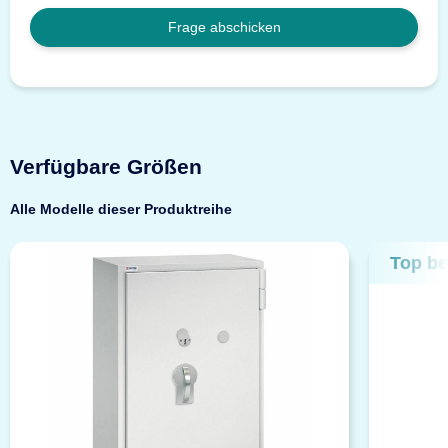
Frage abschicken
Verfügbare Größen
Alle Modelle dieser Produktreihe
Top be