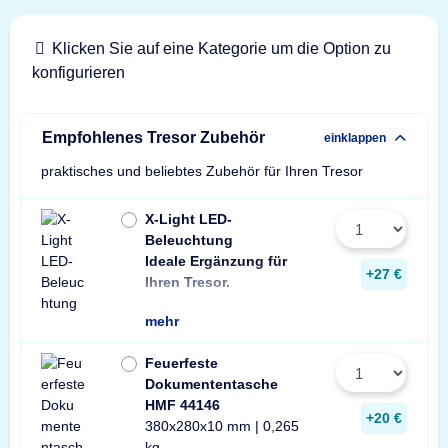
Klicken Sie auf eine Kategorie um die Option zu
konfigurieren
Empfohlenes Tresor Zubehör
einklappen
praktisches und beliebtes Zubehör für Ihren Tresor
X-Light LED-
Beleuchtung
Ideale Ergänzung für
Wir empfehlen ein
ein Stück zusätzli
+27 €
Ihren Tresor.
Leuchte pro Tresor 
mehr
Feuerfeste
Dokumententasche
HMF 44146
+20 €
380x280x10 mm | 0,265
kg