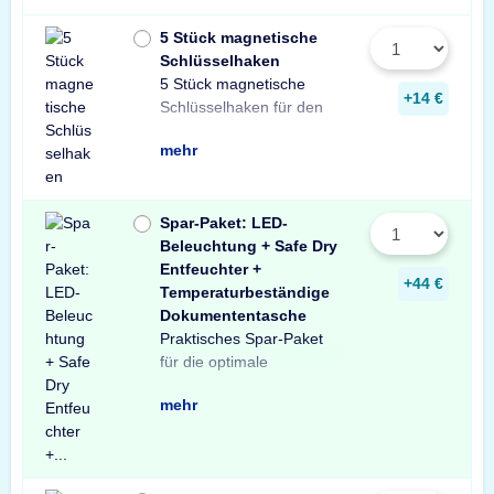
5 Stück magnetische
Schlüsselhaken
5 Stück magnetische
Innenraum Ihres Tresors.
und sichere Lösung zur
Schlüsseln in Ihrem
+14 €
Schlüsselhaken für den
Die einfache, praktische
Aufbewahrung von
mehr
Spar-Paket: LED-
Beleuchtung + Safe Dry
Entfeuchter +
+44 €
Temperaturbeständige
Dokumententasche
Praktisches Spar-Paket
Ausstattung Ihres
besteht aus einer X-Light
mit Bewegungssensor,
Entfeuchter für Schränke
temperaturbeständigen
Profitieren Sie von dem
für die optimale
Tresors. Das Spar-Paket
LED-Tresorbeleuchtung
einem Safe Dry
und Tresore sowie einer
Dokumententasche.
unschlagbaren
mehr