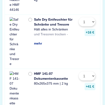
Safe Dry Entfeuchter für
Schränke und Tresore
Hält alles in Schränken
Praktischer Entfeuchter
Tresore und Schränke
+16 €
und Tresoren trocken -
aus Naturgranulat für
gegen Rost, Schimmel
mehr
HMF 141-07
Dokumentenkassette
80x265x375 mm | 2 kg
+41 €