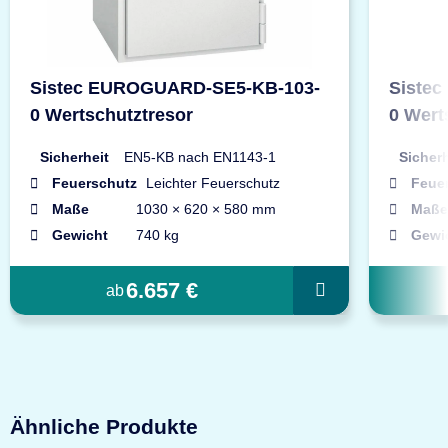
Sistec EUROGUARD-SE5-KB-103-
Siste
0 Wertschutztresor
0 Wert
Sicherheit
EN5-KB nach EN1143-1
Sicherh
Feuerschutz
Leichter Feuerschutz
Feue
Maße
1030 × 620 × 580 mm
Maße
Gewicht
740 kg
Gewi
6.657 €
ab
Ähnliche Produkte