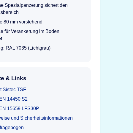
he Spezialpanzerung sichert den
ssbereich
e 80 mm vorstehend
se für Verankerung im Boden
et
g: RAL 7035 (Lichtgrau)
e & Links
t Sistec TSF
t EN 14450 S2
at EN 15659 LFS30P
eise und Sicherheitsinformationen
tfragebogen