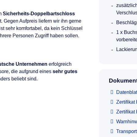
zusätzlic
Verschlu
em
Sicherheits-Doppelbartschloss
. Gegen Aufpreis liefern wir ihn gerne
Beschläg
ist sehr komfortabel, da kein Schlüssel
1 x Buch
rere Personen Zugriff haben sollen.
vorbereit
Lackierun
utsche Unternehmen
erfolgreich
sore, die aufgrund eines
sehr gutes
ers beliebt sind.
Dokument
Datenblat
Zertifika
Zertifik
Warnhinw
Transpor