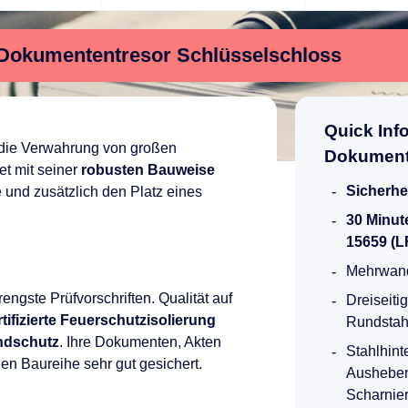
 Dokumententresor Schlüsselschloss
Quick Inf
r die Verwahrung von großen
Dokument
t mit seiner
robusten Bauweise
Sicherhe
 und zusätzlich den Platz eines
30 Minut
15659 (L
Mehrwand
rengste Prüfvorschriften. Qualität auf
Dreiseiti
rtifizierte Feuerschutzisolierung
Rundstah
ndschutz
. Ihre Dokumenten, Akten
Stahlhint
en Baureihe sehr gut gesichert.
Ausheben
Scharnie