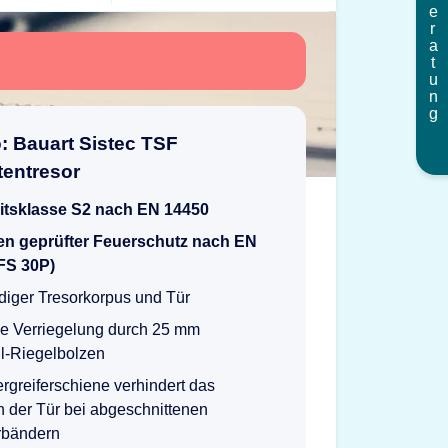
Beratung
o: Bauart Sistec TSF
entresor
itsklasse S2 nach EN 14450
en geprüfter Feuerschutz nach EN
FS 30P)
iger Tresorkorpus und Tür
ge Verriegelung durch 25 mm
l-Riegelbolzen
ergreiferschiene verhindert das
 der Tür bei abgeschnittenen
rbändern