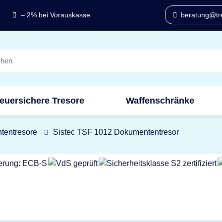
– 2% bei Vorauskasse
beratung@tre
euersichere Tresore
Waffenschränke
tentresore
Sistec TSF 1012 Dokumententresor