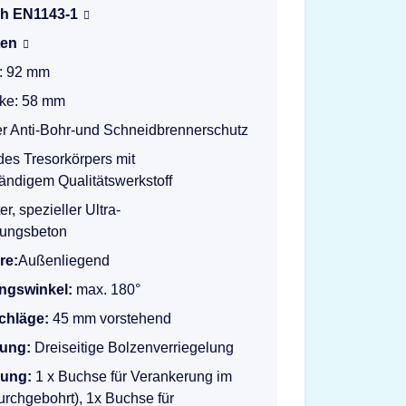
h EN1143-1
ten
e: 92 mm
ke: 58 mm
ter Anti-Bohr-und Schneidbrennerschutz
 des Tresorkörpers mit
ändigem Qualitätswerkstoff
er, spezieller Ultra-
tungsbeton
re:
Außenliegend
ngswinkel:
max. 180°
schläge:
45 mm vorstehend
lung:
Dreiseitige Bolzenverriegelung
rung:
1 x Buchse für Verankerung im
rchgebohrt), 1x Buchse für