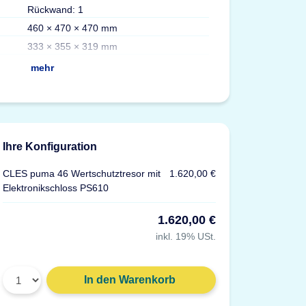
Rückwand: 1
Fachböden
460 × 470 × 470 mm
Versicherung
333 × 355 × 319 mm
Zertifizierungen
mehr
Ihre Konfiguration
CLES puma 46 Wertschutztresor mit
1.620,00 €
Elektronikschloss PS610
1.620,00 €
inkl. 19% USt.
Gewicht: 91 g
In den Warenkorb
Material: Kunststoff, grau