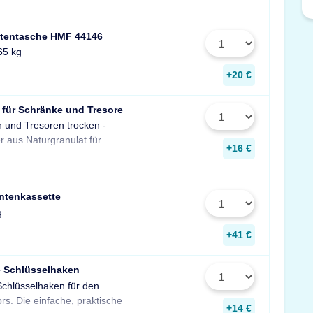
tentasche HMF 44146
65 kg
+20 €
 für Schränke und Tresore
n und Tresoren trocken -
gegen Rost, Schimmel und
r aus Naturgranulat für
muffigen Geruch.
+16 €
ntenkassette
g
+41 €
e Schlüsselhaken
Schlüsselhaken für den
zur Aufbewahrung von
rs. Die einfache, praktische
Schlüsseln in Ihrem Tresor
+14 €