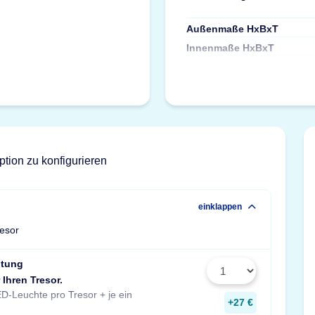
Außenmaße HxBxT
Innenmaße HxBxT
ption zu konfigurieren
einklappen
resor
htung
 Ihren Tresor.
Stück zusätzlich pro Fachboden.
D-Leuchte pro Tresor + je ein
Maße: 14x190x31 mm
+27 €