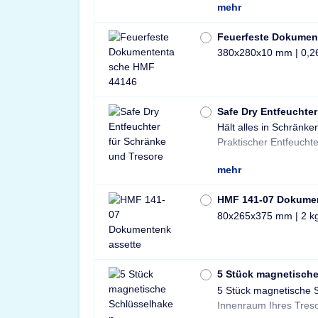
mehr
Feuerfeste Dokumen
380x280x10 mm | 0,2
Safe Dry Entfeuchter
Hält alles in Schränke
Tresore und Schränke 
Praktischer Entfeuchte
mehr
HMF 141-07 Dokume
80x265x375 mm | 2 k
5 Stück magnetisch
5 Stück magnetische 
und sichere Lösung 
Innenraum Ihres Treso