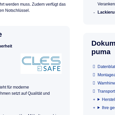
Verankeru
ührt werden muss. Zudem verfügt das
n Notschlüssel.
Lackieru
e
Dokum
herheit
puma
Datenbla
Montagea
Warnhinw
teht für moderne
Transpor
hmen setzt auf Qualität und
Herstel
Ihre g