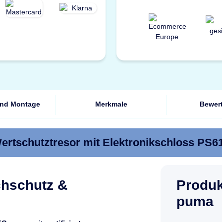
und Montage
Merkmale
Bewer
rtschutztresor mit Elektronikschloss PS6
uchschutz &
Produ
puma