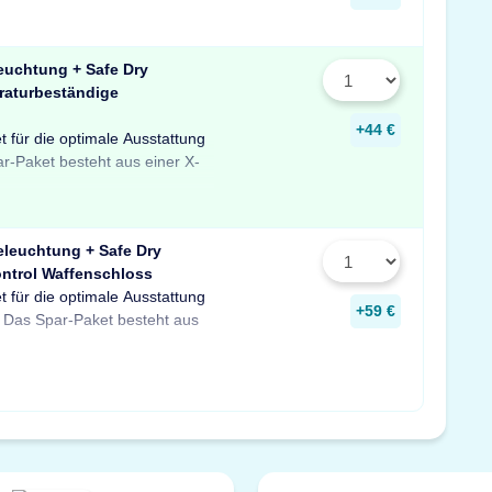
euchtung + Safe Dry
raturbeständige
+44 €
t für die optimale Ausstattung
uchtung mit Bewegungssensor,
er temperaturbeständigen
ar-Paket besteht aus einer X-
feuchter für Schränke und
 Profitieren Sie von dem
eleuchtung + Safe Dry
ntrol Waffenschloss
t für die optimale Ausstattung
D-Tresorbeleuchtung mit
re sowie einem GunControl
+59 €
 Das Spar-Paket besteht aus
em Safe Dry Entfeuchter für
rofitieren Sie von dem