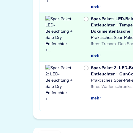
mehr
Spar-Paket: LED-Bel
Entfeuchter + Tempe
Dokumententasche
Praktisches Spar-Pake
Light LED-Tresorbele
Tresore sowie ein
Ihres Tresors. Das Sp
einem Safe Dry Ent
Dokumententasche.
mehr
Spar-Paket 2: LED-B
Entfeuchter + GunCo
Praktisches Spar-Pake
einer X-Light LE
Schränke und Treso
Ihres Waffenschranks.
Bewegungssensor, ein
Waffenschloss. P
mehr