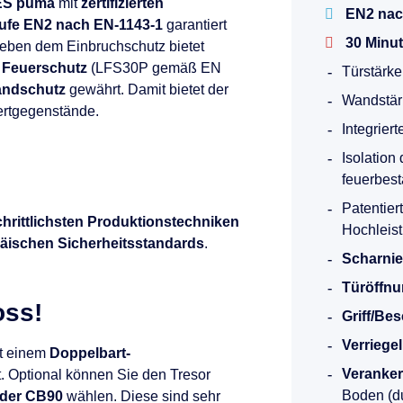
ES puma
mit
zertifizierten
EN2 nac
tufe EN2 nach EN-1143-1
garantiert
30 Minu
Neben dem Einbruchschutz bietet
en Feuerschutz
(LFS30P gemäß EN
Türstärk
andschutz
gewährt. Damit bietet der
Wandstär
ertgegenstände.
Integrier
Isolation
feuerbest
Patentiert
chrittlichsten Produktionstechniken
Hochleis
äischen Sicherheitsstandards
.
Scharnie
Türöffnu
oss!
Griff/Be
Verriege
t einem
Doppelbart-
Veranke
. Optional können Sie den Tresor
Boden (du
oder CB90
wählen. Diese sind sehr