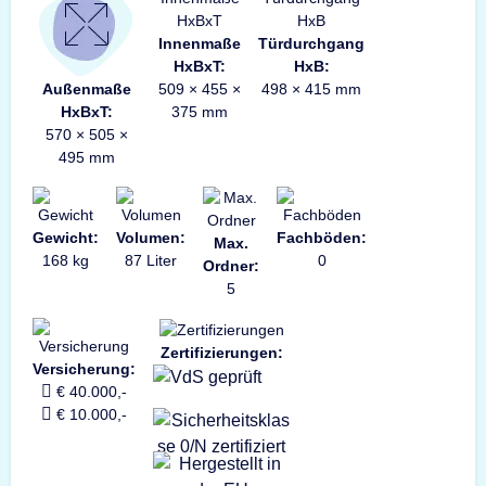
Innenmaße
Türdurchgang
HxBxT:
HxB:
Außenmaße
509 × 455 ×
498 × 415 mm
HxBxT:
375 mm
570 × 505 ×
495 mm
Gewicht:
Volumen:
Fachböden:
Max.
168 kg
87 Liter
0
Ordner:
5
Zertifizierungen:
Versicherung:
€ 40.000,-
€ 10.000,-