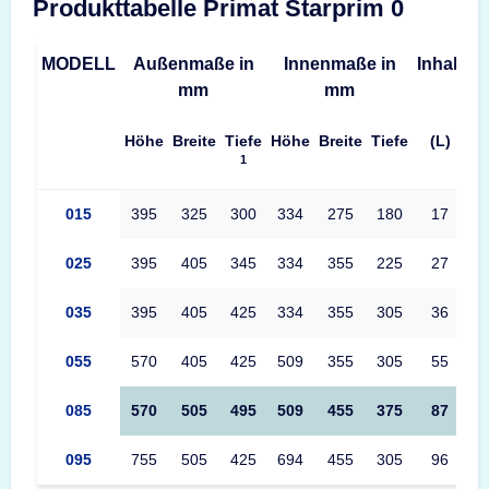
Produkttabelle Primat Starprim 0
MODELL
Außenmaße in
Innenmaße in
Inhalt
G
mm
mm
Höhe
Breite
Tiefe
Höhe
Breite
Tiefe
(L)
1
Produkttabelle Primat Starprim 0 Maße – Außenmaße, Innenmaß
015
395
325
300
334
275
180
17
025
395
405
345
334
355
225
27
035
395
405
425
334
355
305
36
055
570
405
425
509
355
305
55
085
570
505
495
509
455
375
87
095
755
505
425
694
455
305
96