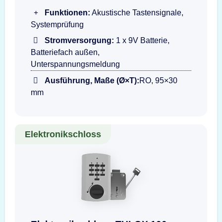
Funktionen:
Akustische Tastensignale,
Systemprüfung
Stromversorgung:
1 x 9V Batterie,
Batteriefach außen,
Unterspannungsmeldung
Ausführung, Maße (Ø×T):
RO, 95×30
mm
Elektronikschloss
Darstellung der Eingabeeinheit TULOX 100 Flas