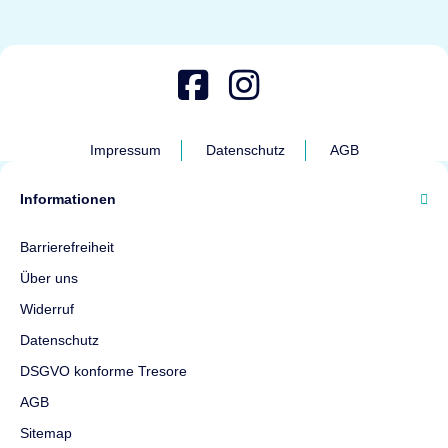
Tresor des Monats August
2026: Rottner Jupiter
Mit dem Kupon „TDM082026“ erhalten Sie -5%
zusätzlichen Rabatt auf einen Rottner Jupiter
Impressum
Datenschutz
AGB
Möbeltresor.
Informationen
Barrierefreiheit
Über uns
Widerruf
Datenschutz
DSGVO konforme Tresore
Tresor des Monats Juli 2026:
AGB
Müller Safe STW1
Sitemap