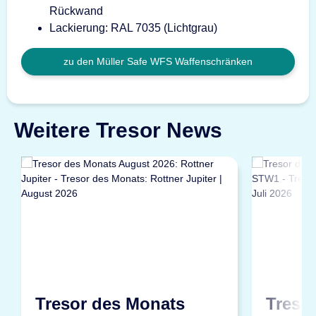
Rückwand
Lackierung: RAL 7035 (Lichtgrau)
zu den Müller Safe WFS Waffenschränken
Weitere Tresor News
Tresor des Monats
Treso