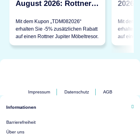
August 2026: Rottner
2026: 
Jupiter
STW1
Mit dem Kupon „TDM082026“
Mit dem 
erhalten Sie -5% zusätzlichen Rabatt
erhalten 
auf einen Rottner Jupiter Möbeltresor.
auf einen
Impressum
Datenschutz
AGB
Informationen
Barrierefreiheit
Über uns