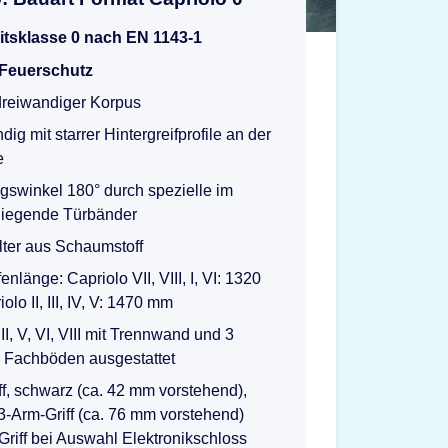
itsklasse 0 nach EN 1143-1
 Feuerschutz
 dreiwandiger Korpus
ig mit starrer Hintergreifprofile an der
e
gswinkel 180° durch spezielle im
iegende Türbänder
ter aus Schaumstoff
nlänge: Capriolo VII, VIII, I, VI: 1320
lo II, III, IV, V: 1470 mm
II, V, VI, VIII mit Trennwand und 3
n Fachböden ausgestattet
f, schwarz (ca. 42 mm vorstehend),
 3-Arm-Griff (ca. 76 mm vorstehend)
Griff bei Auswahl Elektronikschloss