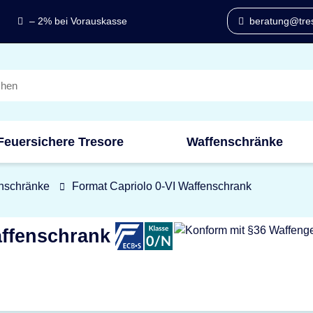
– 2% bei Vorauskasse
beratung@tres
Feuersichere Tresore
Waffenschränke
nschränke
Format Capriolo 0-VI Waffenschrank
affenschrank