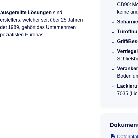
CB90: Mod
keine and
 ausgereifte Lösungen
sind
rstellers, welcher seit über 25 Jahren
Scharnie
ndet 1989, gehört das Unternehmen
Türöffnu
Spezialisten Europas.
Griff/Be
Verriege
Schließb
Veranke
Boden un
Lackieru
7035 (Lic
Dokument
Datenblat