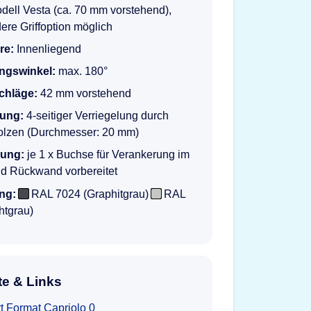
ell Vesta (ca. 70 mm vorstehend),
ere Griffoption möglich
re:
Innenliegend
ngswinkel:
max. 180°
schläge:
42 mm vorstehend
lung:
4-seitiger Verriegelung durch
olzen (Durchmesser: 20 mm)
rung:
je 1 x Buchse für Verankerung im
d Rückwand vorbereitet
ng:
RAL 7024 (Graphitgrau)
RAL
htgrau)
e & Links
t Format Capriolo 0