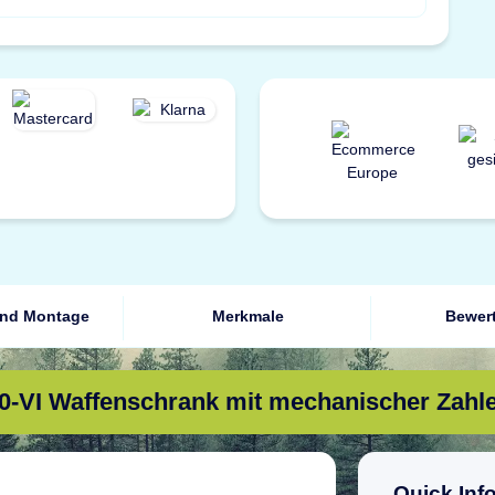
und Montage
Merkmale
Bewer
 0-VI Waffenschrank mit mechanischer Zahl
Quick Inf