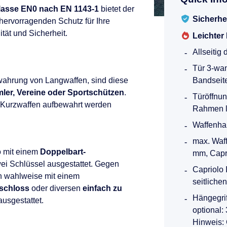
lasse EN0 nach EN 1143-1
bietet der
Sicherhe
hervorragenden Schutz für Ihre
ät und Sicherheit.
Leichter
Allseitig
Tür 3-wand
erwahrung von Langwaffen, sind diese
Bandseit
mler, Vereine oder Sportschützen
.
Türöffnun
 Kurzwaffen aufbewahrt werden
Rahmen l
Waffenhal
max. Waffe
o mit einem
Doppelbart-
mm, Caprio
ei Schlüssel ausgestattet. Gegen
Capriolo I
ch wahlweise mit einem
seitliche
schloss
oder diversen
einfach zu
Hängegrif
usgestattet.
optional:
Hinweis: 