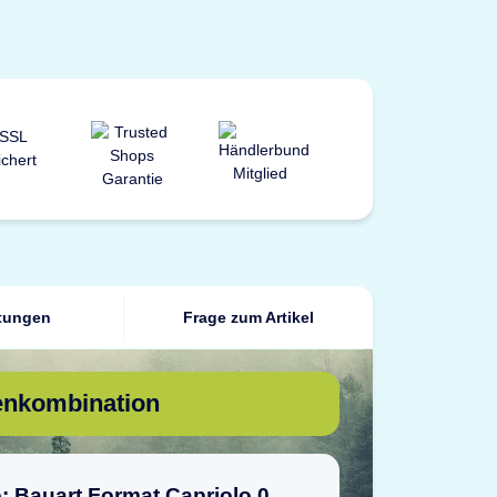
tungen
Frage zum Artikel
enkombination
o: Bauart Format Capriolo 0