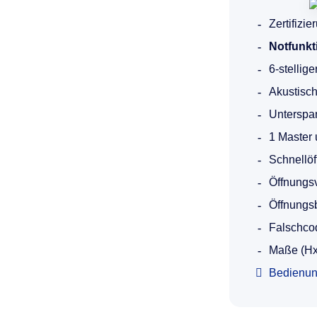
Zertifizi
Notfunkt
6-stellig
Akustisch
Unterspa
1 Master 
Schnellö
Öffnungs
Öffnungsb
Falschco
Maße (Hx
Bedienun