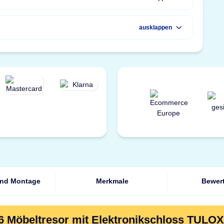
ausklappen
und Montage
Merkmale
Bewer
6 Möbeltresor mit Elektronikschloss TULOX