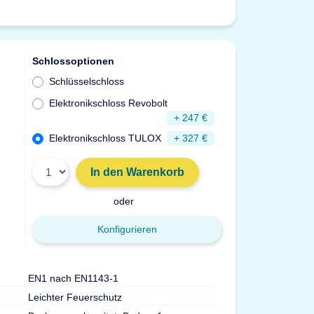
Schlossoptionen
Schlüsselschloss
Elektronikschloss Revobolt
+ 247 €
Elektronikschloss TULOX
+ 327 €
In den Warenkorb
oder
Konfigurieren
EN1 nach EN1143-1
Türdurchgang Hx
Leichter Feuerschutz
Gewicht