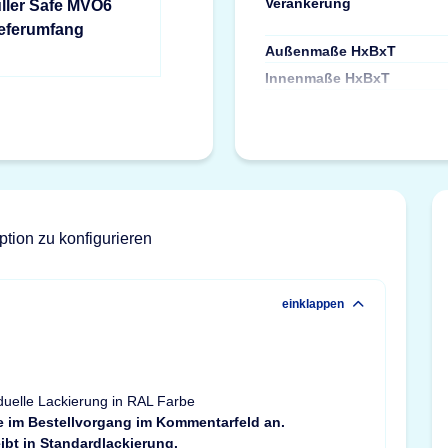
Verankerung
ller Safe MVO6
ieferumfang
Außenmaße HxBxT
Innenmaße HxBxT
ption zu konfigurieren
einklappen
duelle Lackierung in RAL Farbe
e im Bestellvorgang im Kommentarfeld an.
ibt in Standardlackierung.