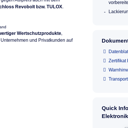
vorbereit
chloss Revobolt bzw. TULOX
.
Lackierun
land
hwertiger Wertschutzprodukte
,
e, Unternehmen und Privatkunden auf
Dokument
Datenbla
Zertifika
Warnhinw
Transpor
Quick Inf
Elektroni