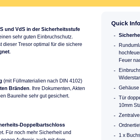
Quick Inf
-S und VdS in der Sicherheitsstufe
Sicherhe
inen sehr guten Einbruchschutz.
 dieser Tresor optimal für die sichere
Rundumla
gnet
.
hochfeue
Feuer na
Einbruchs
Widerstand
g
(mit Füllmaterialien nach DIN 4102)
Gehäuse 
hten Bränden
. Ihre Dokumenten, Akten
en Baureihe sehr gut gesichert.
Tür doppe
10mm Sta
Zentralve
herheits-Doppelbartschloss
Ordnertie
et. Für noch mehr Sicherheit und
1 x Buch
r gegen Aufpreis auch mit dem