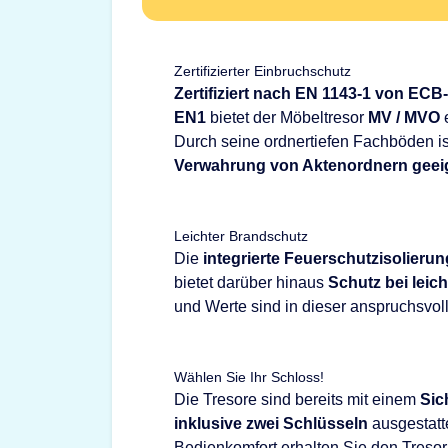
Zertifizierter Einbruchschutz
Zertifiziert nach EN 1143-1 von ECB
EN1
bietet der Möbeltresor
MV / MVO
e
Durch seine ordnertiefen Fachböden ist
Verwahrung von Aktenordnern geei
Leichter Brandschutz
Die
integrierte Feuerschutzisolierun
bietet darüber hinaus
Schutz bei leic
und Werte sind in dieser anspruchsvoll
Wählen Sie Ihr Schloss!
Die Tresore sind bereits mit einem
Sic
inklusive zwei Schlüsseln
ausgestatt
Bedienkomfort erhalten Sie den Treso