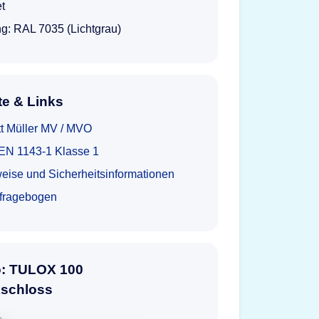
et
g: RAL 7035 (Lichtgrau)
e & Links
tt Müller MV / MVO
t EN 1143-1 Klasse 1
eise und Sicherheitsinformationen
tfragebogen
o: TULOX 100
kschloss