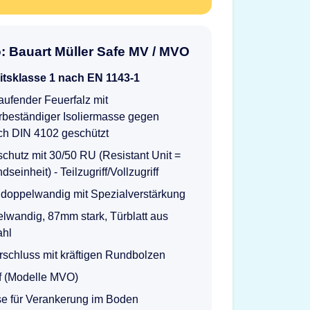
o: Bauart Müller Safe MV / MVO
itsklasse 1 nach EN 1143-1
ufender Feuerfalz mit
rbeständiger Isoliermasse gegen
ch DIN 4102 geschützt
chutz mit 30/50 RU (Resistant Unit =
seinheit) - Teilzugriff/Vollzugriff
doppelwandig mit Spezialverstärkung
lwandig, 87mm stark, Türblatt aus
hl
rschluss mit kräftigen Rundbolzen
f (Modelle MVO)
se für Verankerung im Boden