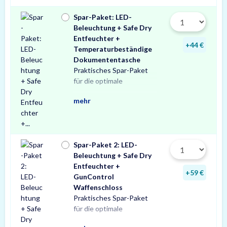
Spar-Paket: LED-
Beleuchtung + Safe Dry
Entfeuchter +
+44 €
Temperaturbeständige
Dokumententasche
Praktisches Spar-Paket
Ausstattung Ihres
besteht aus einer X-Light
mit Bewegungssensor,
Entfeuchter für Schränke
temperaturbeständigen
Profitieren Sie von dem
für die optimale
Tresors. Das Spar-Paket
LED-Tresorbeleuchtung
einem Safe Dry
und Tresore sowie einer
Dokumententasche.
unschlagbaren
mehr
Spar-Paket 2: LED-
Beleuchtung + Safe Dry
Entfeuchter +
+59 €
GunControl
Waffenschloss
Praktisches Spar-Paket
Ausstattung Ihres
Spar-Paket besteht aus
Tresorbeleuchtung mit
Safe Dry Entfeuchter für
sowie einem GunControl
Profitieren Sie von dem
für die optimale
Waffenschranks. Das
einer X-Light LED-
Bewegungssensor, einem
Schränke und Tresore
Waffenschloss.
unschlagbaren