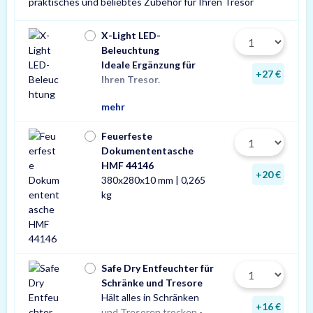
praktisches und beliebtes Zubehör für Ihren Tresor
X-Light LED-
Beleuchtung
Ideale Ergänzung für
Wir empfehlen eine
ein Stück zusätzlic
+27 €
Ihren Tresor.
Leuchte pro Tresor 
mehr
Feuerfeste
Dokumententasche
HMF 44146
+20 €
380x280x10 mm | 0,265
kg
Safe Dry Entfeuchter für
Schränke und Tresore
Hält alles in Schränken
Praktischer Entfeuchter
Tresore und Schränke
+16 €
und Tresoren trocken -
aus Naturgranulat für
gegen Rost, Schimmel und