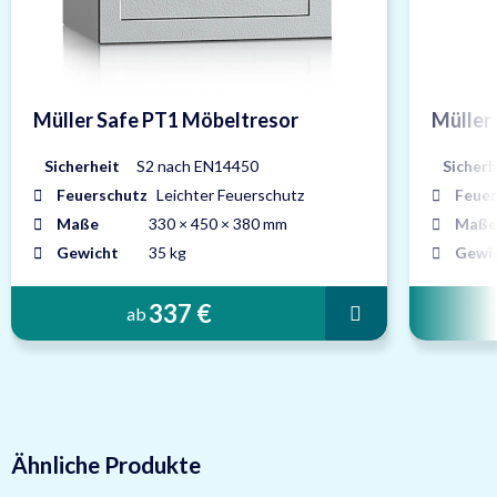
Müller Safe PT1 Möbeltresor
Müller
Sicherheit
S2 nach EN14450
Sicherh
Feuerschutz
Leichter Feuerschutz
Feuer
Maße
330 × 450 × 380 mm
Maße
Gewicht
35 kg
Gewi
337 €
ab
Ähnliche Produkte