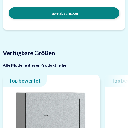
Frage abschicken
Verfügbare Größen
Alle Modelle dieser Produktreihe
Top bewertet
Top be