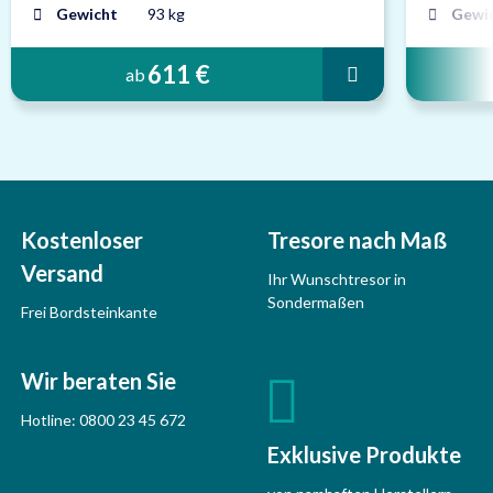
Gewicht
93 kg
Gewi
611 €
ab
Kostenloser
Tresore nach Maß
Versand
Ihr Wunschtresor in
Sondermaßen
Frei Bordsteinkante
Wir beraten Sie
Hotline:
0800 23 45 672
Exklusive Produkte