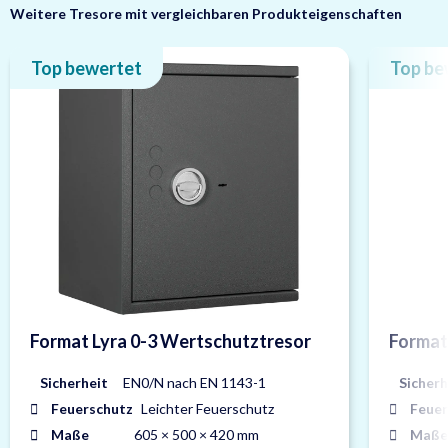
Weitere Tresore mit vergleichbaren Produkteigenschaften
Top bewertet
Top be
Format Lyra 0-3 Wertschutztresor
Format
Sicherheit
EN0/N nach EN 1143-1
Sicherh
Feuerschutz
Leichter Feuerschutz
Feuer
Maße
605 × 500 × 420 mm
Maße