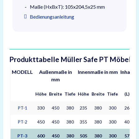
Maße (HxBxT): 105x204,5x25 mm
Bedienungsanleitung
Produkttabelle Müller Safe PT Möbeltr
MODELL
Außenmaße in
Innenmaße in mm
Inhalt
G
mm
Höhe
Breite
Tiefe
Höhe
Breite
Tiefe
(L)
PT-1
330
450
380
235
380
300
26
PT-2
450
450
380
355
380
300
40
PT-3
600
450
380
505
380
300
57