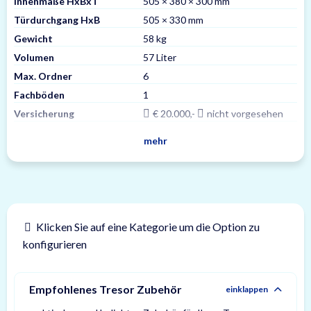
Innenmaße HxBxT
505 × 380 × 300 mm
Türdurchgang HxB
505 × 330 mm
Gewicht
58 kg
Volumen
57 Liter
Max. Ordner
6
Fachböden
1
Versicherung
€ 20.000,-
nicht vorgesehen
mehr
Klicken Sie auf eine Kategorie um die Option zu
konfigurieren
Empfohlenes Tresor Zubehör
einklappen