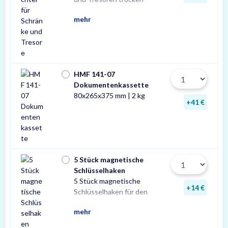
mehr
HMF 141-07
Dokumentenkassette
80x265x375 mm | 2 kg
+41 €
5 Stück magnetische
Schlüsselhaken
5 Stück magnetische
Innenraum Ihres Tresors.
und sichere Lösung zur
Schlüsseln in Ihrem
+14 €
Schlüsselhaken für den
Die einfache, praktische
Aufbewahrung von
mehr