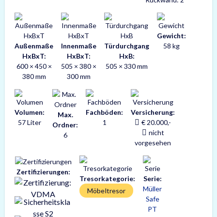
Gewicht:
Außenmaße
Innenmaße
Türdurchgang
58 kg
HxBxT:
HxBxT:
HxB:
600 × 450 ×
505 × 380 ×
505 × 330 mm
380 mm
300 mm
Volumen:
Fachböden:
Versicherung:
Max.
57 Liter
1
€ 20.000,-
Ordner:
nicht
6
vorgesehen
Zertifizierungen:
Tresorkategorie:
Serie:
Müller
Möbeltresor
Safe
PT