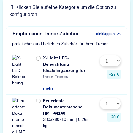
Klicken Sie auf eine Kategorie um die Option zu
konfigurieren
Empfohlenes Tresor Zubehör
einklappen
praktisches und beliebtes Zubehör für Ihren Tresor
X-Light LED-
Beleuchtung
Ideale Ergänzung für
Wir empfehlen ein
ein Stück zusätzli
+27 €
Ihren Tresor.
Leuchte pro Tresor 
mehr
Feuerfeste
Dokumententasche
HMF 44146
+20 €
380x280x10 mm | 0,265
kg