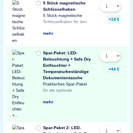
5 Stück magnetische
Schlüsselhaken
5 Stück magnetische
Innenraum Ihres Tresors.
und sichere Lösung zur
Schlüsseln in Ihrem
+14 €
Schlüsselhaken für den
Die einfache, praktische
Aufbewahrung von
mehr
Spar-Paket: LED-
Beleuchtung + Safe Dry
Entfeuchter +
+44 €
Temperaturbeständige
Dokumententasche
Praktisches Spar-Paket
Ausstattung Ihres
besteht aus einer X-Light
mit Bewegungssensor,
Entfeuchter für Schränke
temperaturbeständigen
Profitieren Sie von dem
für die optimale
Tresors. Das Spar-Paket
LED-Tresorbeleuchtung
einem Safe Dry
und Tresore sowie einer
Dokumententasche.
unschlagbaren
mehr
Spar-Paket 2: LED-