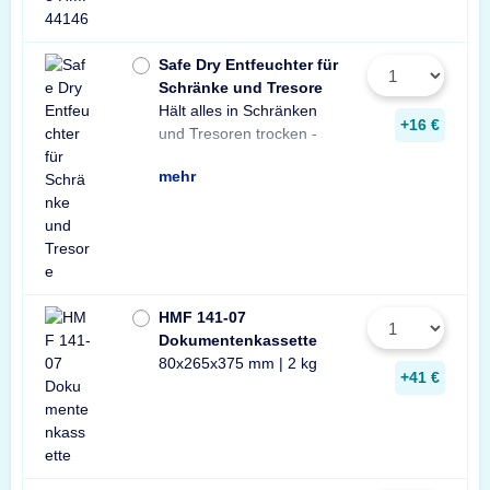
Safe Dry Entfeuchter für
Schränke und Tresore
Hält alles in Schränken
Praktischer Entfeuchter
Tresore und Schränke
+16 €
und Tresoren trocken -
aus Naturgranulat für
gegen Rost, Schimmel
mehr
HMF 141-07
Dokumentenkassette
80x265x375 mm | 2 kg
+41 €