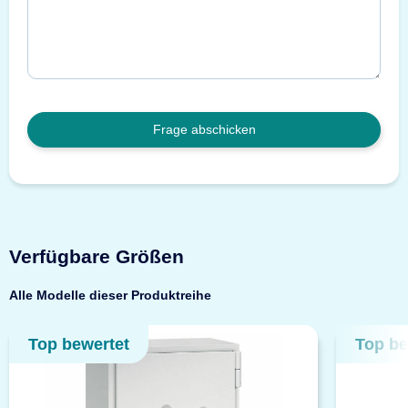
Frage abschicken
Verfügbare Größen
Alle Modelle dieser Produktreihe
Top bewertet
Top be