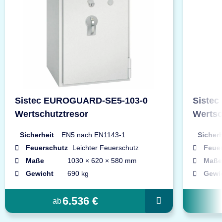
Sistec EUROGUARD-SE5-103-0
Siste
Wertschutztresor
Wertsc
Sicherheit
EN5 nach EN1143-1
Sicherh
Feuerschutz
Leichter Feuerschutz
Feue
Maße
1030 × 620 × 580 mm
Maße
Gewicht
690 kg
Gewi
6.536 €
ab