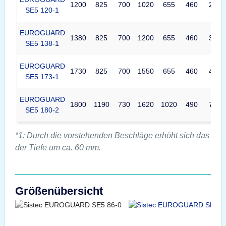
1200
825
700
1020
655
460
297
SE5 120-1
EUROGUARD
1380
825
700
1200
655
460
349
SE5 138-1
EUROGUARD
1730
825
700
1550
655
460
451
SE5 173-1
EUROGUARD
1800
1190
730
1620
1020
490
735
SE5 180-2
*1: Durch die vorstehenden Beschläge erhöht sich das Au
der Tiefe um ca. 60 mm.
Größenübersicht