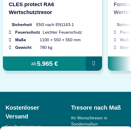
CLES protect RA6
Format
Wertschutztresor
Wertsc
Sicherheit
EN3 nach EN1143-1
Sicherh
Feuerschutz
Leichter Feuerschutz
Feue
Maße
1100 × 550 × 550 mm
Maße
Gewicht
780 kg
Gewi
5.965 €
ab
Kostenloser
Tresore nach Maß
Versand
Ihr Wunschtresor in
Sondermaßen
Frei Bordsteinkante