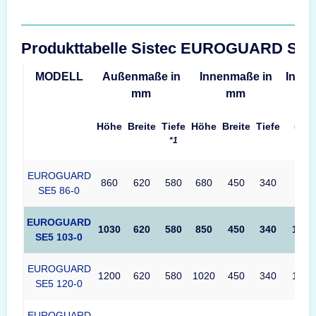
Produkttabelle Sistec EUROGUARD SE
MODELL
Außenmaße in
Innenmaße in
Inhalt
mm
mm
Höhe
Breite
Tiefe
Höhe
Breite
Tiefe
(L)
*1
EUROGUARD
860
620
580
680
450
340
99
SE5 86-0
EUROGUARD
1030
620
580
850
450
340
124
SE5 103-0
EUROGUARD
1200
620
580
1020
450
340
149
SE5 120-0
EUROGUARD