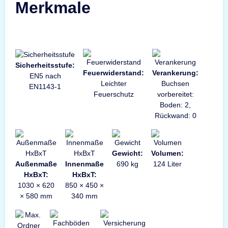
Merkmale
Sicherheitsstufe:
Feuerwiderstand:
Verankerung:
EN5 nach
Leichter
Buchsen
EN1143-1
Feuerschutz
vorbereitet:
Boden: 2,
Rückwand: 0
Gewicht:
Volumen:
Außenmaße
Innenmaße
690 kg
124 Liter
HxBxT:
HxBxT:
1030 × 620
850 × 450 ×
× 580 mm
340 mm