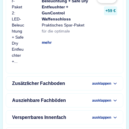
Beleuchtung + Safe Dry
Entfeuchter +
+59 €
GunControl
Waffenschloss
Praktisches Spar-Paket
Ausstattung Ihres
Spar-Paket besteht aus
Tresorbeleuchtung mit
Safe Dry Entfeuchter für
sowie einem GunControl
Sie von dem
für die optimale
Waffenschranks. Das
einer X-Light LED-
Bewegungssensor, einem
Schränke und Tresore
Waffenschloss. Profitieren
unschlagbaren
mehr
Zusätzlicher Fachboden
ausklappen
Ausziehbare Fachböden
ausklappen
Versperrbares Innenfach
ausklappen